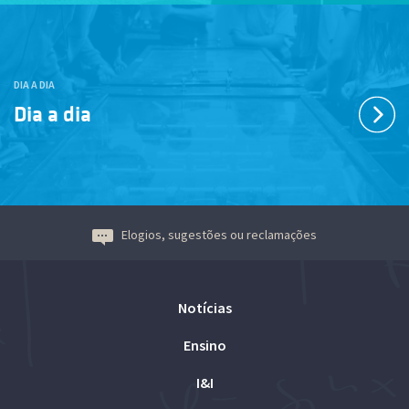
DIA A DIA
Dia a dia
Elogios, sugestões ou reclamações
Notícias
Ensino
I&I