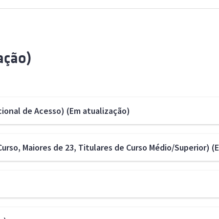
ação)
ional de Acesso) (Em atualização)
urso, Maiores de 23, Titulares de Curso Médio/Superior) (
de agosto (às 17:00) de 2026
e outubro (às 17:00) de 2026
 de outubro (às 17:00) de 2026
 9:00) a 28 de agosto (às 17:00), de 2026
rmação disponibilizada no site da DGES
.