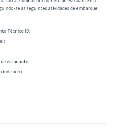
o, são atribuídos um número de estudante e a
eguindo-se as seguintes atividades de embarque:
nta Técnico ID;
al;
 de estudante;
a indicado).