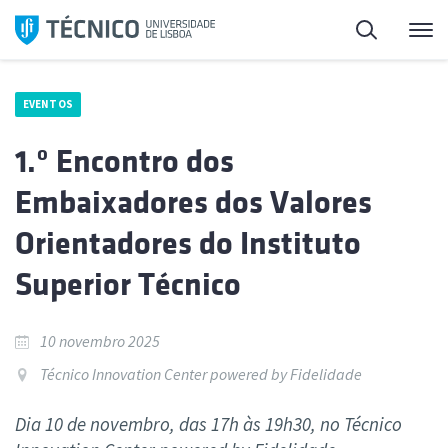
Saltar
Pesquisa
Me
para
o
conteúdo
EVENTOS
1.º Encontro dos
Embaixadores dos Valores
Orientadores do Instituto
Superior Técnico
10 novembro 2025
Técnico Innovation Center powered by Fidelidade
Dia 10 de novembro, das 17h às 19h30, no Técnico