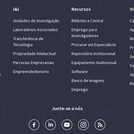
I&I
Recursos
Vi
Unidades de Investigação
Biblioteca Central
Ca
Laboratórios Associados
Emprego para
Ap
Investigadores
Transferência de
Mo
Tecnologia
Procurar um Especialista
Pr
Propriedade Intelectual
Repositório Institucional
Se
Parcerias Empresariais
Equipamento Audiovisual
Se
Empreendedorismo
Software
e
Ap
Banco de Imagens
Re
Emprego
Junte-se a nós