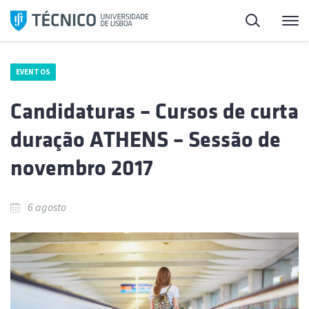
Saltar
Pesquisa
Me
para
o
conteúdo
EVENTOS
Candidaturas – Cursos de curta
duração ATHENS – Sessão de
novembro 2017
6 agosto