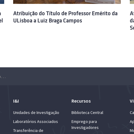
a
Atribuição do Título de Professor Emérito da
A
el
ULisboa a Luiz Braga Campos
d
S
Cerimónia de atribuição do título de Professor/Investigador Emérito a Gustavo Castelo-Branco, Jorge Romão e Emilio Ribeiro
I&I
Recursos
Vi
Unidades de Investigação
Biblioteca Central
Ca
Laboratórios Associados
Emprego para
Ap
Investigadores
Transferência de
Mo