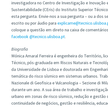
investigadora no Centro de Investigação e Inovação e
Sustentabilidade (CEris) do Instituto Superior Técnic
esta pergunta. Envie-nos a sua pergunta – ou a dos seu
escrito ou por áudio para
explicame@tecnico.ulisboa.
coloque a questão em direto na caixa de comentários
facebook @tecnico.ulisboa.pt
.
Biografia
Mónica Amaral Ferreira é engenheira do Território, lic
Técnico, pós-graduada em Riscos Naturais e Tecnológ
da Universidade de Lisboa e doutorada em Engenharia
temática do risco sísmico em sistemas urbanos. Trabal
Nazionale di Geofisica e Vulcanologia – Sezione di M
durante um ano. A sua área de trabalho e investigaç
urbano em zonas de risco sísmico, redução e gestão d
continuidade de negócios, gestão e resiliência, educ