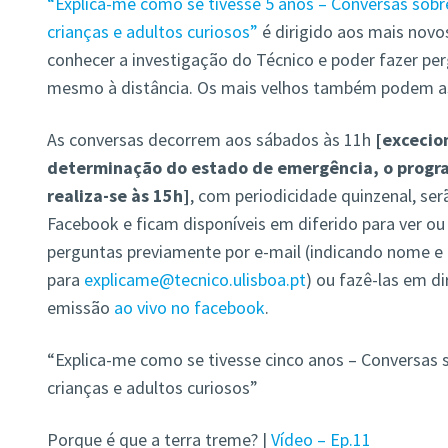
“Explica-me como se tivesse 5 anos – Conversas sobre
crianças e adultos curiosos”
é dirigido aos mais novo
conhecer a investigação do Técnico e poder fazer per
mesmo à distância. Os mais velhos também podem assi
As conversas decorrem aos sábados às 11h
[excecio
determinação do estado de emergência, o progr
realiza-se às 15h]
, com periodicidade quinzenal, se
Facebook e ficam disponíveis em diferido para ver ou
perguntas previamente por e-mail (indicando nome e i
para
explicame@tecnico.ulisboa.pt
) ou fazê-las em d
emissão
ao vivo no facebook
.
“Explica-me como se tivesse cinco anos – Conversas s
crianças e adultos curiosos”
Porque é que a terra treme? |
Vídeo – Ep.11