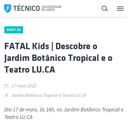
Saltar
Pesquisa
Me
para
o
conteúdo
EVENTOS
FATAL Kids | Descobre o
Jardim Botânico Tropical e o
Teatro LU.CA
17 maio 2025
Jardim Botânico Tropical e Teatro LU.CA
Dia 17 de maio, às 16h, no Jardim Botânico Tropical e
Teatro LU.CA