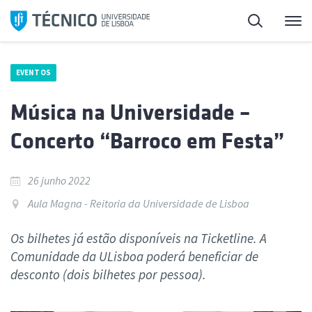
Saltar
Pesquisa
Me
para
o
conteúdo
EVENTOS
Música na Universidade –
Concerto “Barroco em Festa”
26 junho 2022
Aula Magna - Reitoria da Universidade de Lisboa
Os bilhetes já estão disponíveis na Ticketline. A
Comunidade da ULisboa poderá beneficiar de
desconto (dois bilhetes por pessoa).