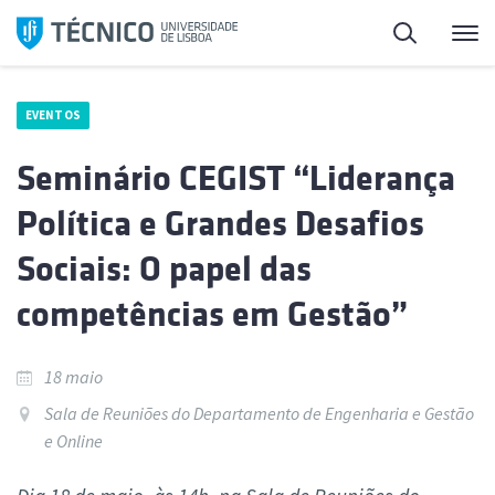
Saltar
Pesquisa
Me
para
o
conteúdo
EVENTOS
Seminário CEGIST “Liderança
Política e Grandes Desafios
Sociais: O papel das
competências em Gestão”
18 maio
Sala de Reuniões do Departamento de Engenharia e Gestão
e Online