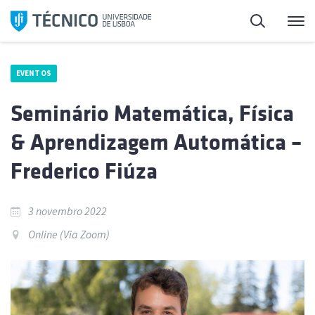
Saltar
Pesquisa
Me
para
o
conteúdo
EVENTOS
Seminário Matemática, Física
& Aprendizagem Automática –
Frederico Fiúza
3 novembro 2022
Online (Via Zoom)