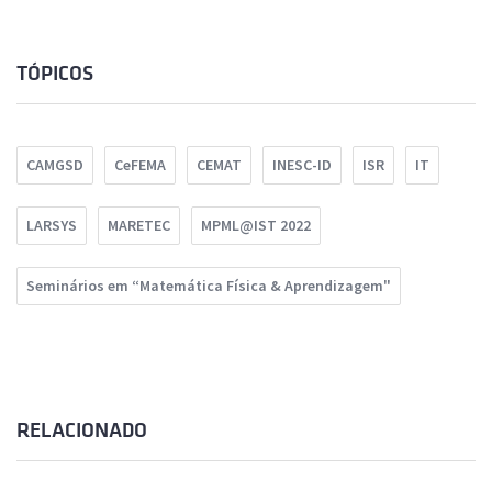
TÓPICOS
CAMGSD
CeFEMA
CEMAT
INESC-ID
ISR
IT
LARSYS
MARETEC
MPML@IST 2022
Seminários em “Matemática Física & Aprendizagem"
RELACIONADO