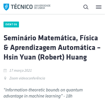
Saltar
Pesquisa
Me
para
o
conteúdo
EVENTOS
Seminário Matemática, Física
& Aprendizagem Automática –
Hsin Yuan (Robert) Huang
17 março 2021
Zoom videoconferência
“Information-theoretic bounds on quantum
advantage in machine learning” - 18h