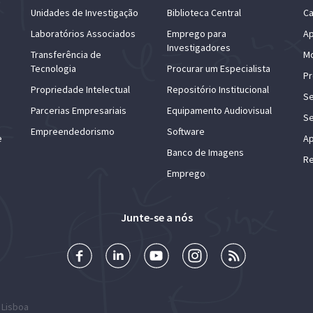
Unidades de Investigação
Biblioteca Central
Ca
Laboratórios Associados
Emprego para
Ap
Investigadores
Transferência de
Mo
Tecnologia
Procurar um Especialista
Pr
Propriedade Intelectual
Repositório Institucional
Se
Parcerias Empresariais
Equipamento Audiovisual
Se
Empreendedorismo
Software
e
Ap
Banco de Imagens
Re
Emprego
Junte-se a nós
 Lisboa