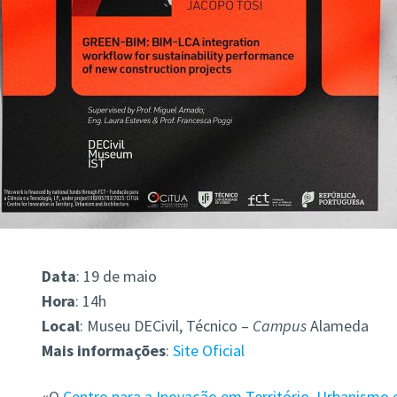
Data
: 19 de maio
Hora
: 14h
Local
: Museu DECivil, Técnico –
Campus
Alameda
Mais
informações
:
Site Oficial
«O
Centro para a Inovação em Território, Urbanismo 