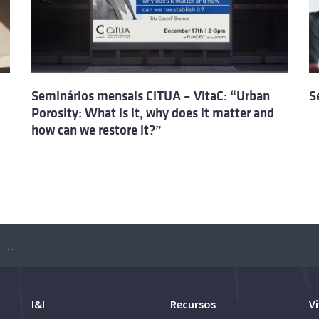
Seminários mensais CiTUA – VitaC: “Urban
S
Porosity: What is it, why does it matter and
how can we restore it?”
Seminários mensais CiTUA VitaC: “GREEN-BIM: BIM-LCA integration workflow for sustainability performance of new construction projects”
I&I
Recursos
Vi