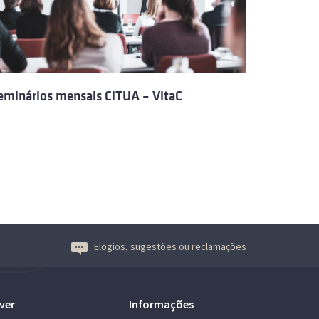
eminários mensais CiTUA – VitaC
Elogios, sugestões ou reclamações
ver
Informações