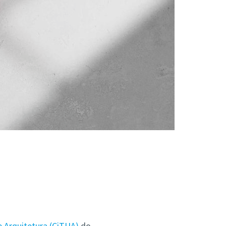
e Arquitetura (CiTUA)
do