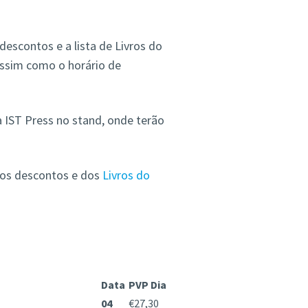
escontos e a lista de Livros do
assim como o horário de
 IST Press no stand, onde terão
dos descontos e dos
Livros do
Data
PVP Dia
04
€27,30