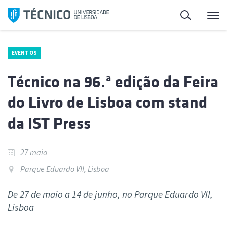
Saltar
Pesquisa
Me
para
o
conteúdo
EVENTOS
Técnico na 96.ª edição da Feira
do Livro de Lisboa com stand
da IST Press
27 maio
Parque Eduardo VII, Lisboa
De 27 de maio a 14 de junho, no Parque Eduardo VII,
Lisboa