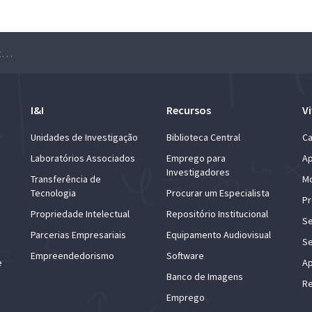
Workshop “Comunicações Quânticas e o Futuro das Comunicações Seguras em Portugal”
I&I
Recursos
Vi
Unidades de Investigação
Biblioteca Central
Ca
Laboratórios Associados
Emprego para
Ap
Investigadores
Transferência de
Mo
Tecnologia
Procurar um Especialista
Pr
Propriedade Intelectual
Repositório Institucional
Se
Parcerias Empresariais
Equipamento Audiovisual
Se
Empreendedorismo
Software
e
Ap
Banco de Imagens
Re
Emprego