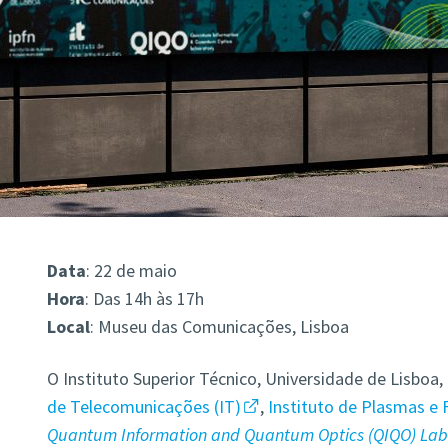
Data
: 22 de maio
Hora
: Das 14h às 17h
Local
: Museu das Comunicações, Lisboa
O Instituto Superior Técnico, Universidade de Lisbo
de Telecomunicações (IT)
,
Instituto de Plasmas e 
Quantum Information and Quantum Optics (QIQO) La