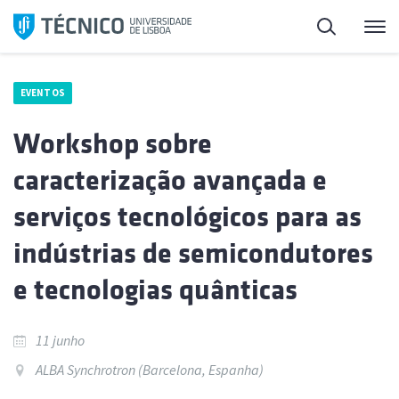
Saltar
Pesquisa
Me
para
o
conteúdo
EVENTOS
Workshop sobre
caracterização avançada e
serviços tecnológicos para as
indústrias de semicondutores
e tecnologias quânticas
11 junho
ALBA Synchrotron (Barcelona, Espanha)