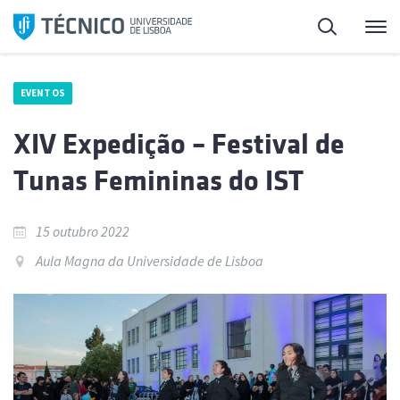
Saltar
Pesquisa
Me
para
o
conteúdo
EVENTOS
XIV Expedição – Festival de
Tunas Femininas do IST
15 outubro 2022
Aula Magna da Universidade de Lisboa