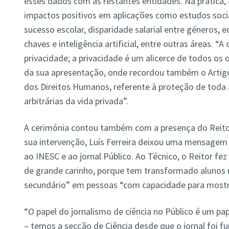
esses dados com as restantes entidades. Na prática
impactos positivos em aplicações como estudos soci
sucesso escolar, disparidade salarial entre géneros, e
chaves e inteligência artificial, entre outras áreas. “A
privacidade; a privacidade é um alicerce de todos os 
da sua apresentação, onde recordou também o Artigo
dos Direitos Humanos, referente à proteção de toda 
arbitrárias da vida privada”.
A cerimónia contou também com a presença do Reitor
sua intervenção, Luís Ferreira deixou uma mensagem
ao INESC e ao jornal Público. Ao Técnico, o Reitor fez
de grande carinho, porque tem transformado alunos 
secundário” em pessoas “com capacidade para mostra
“O papel do jornalismo de ciência no Público é um pa
– temos a secção de Ciência desde que o jornal foi 