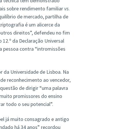
, a técnica tem demonstrado
ais sobre rendimento familiar
vs
.
quilíbrio de mercado, partilha de
 criptografia é um alicerce da
outros direitos”, defendeu no fim
 12.º da Declaração Universal
a pessoa contra “intromissões
 da Universidade de Lisboa. Na
 de reconhecimento ao vencedor,
 questão de dirigir “uma palavra
muito promissores do ensino
r todo o seu potencial”.
pel já muito consagrado e antigo
fundado há 34 anos” recordou