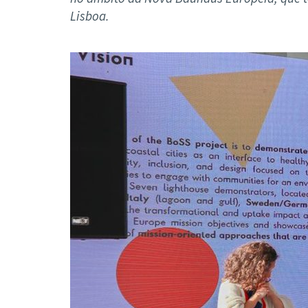
Formaç
Lisboa.