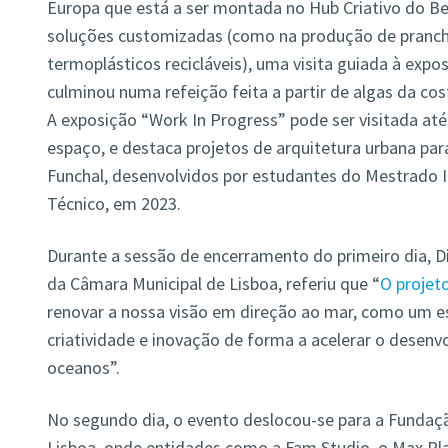
Europa que está a ser montada no Hub Criativo do Be
soluções customizadas (como na produção de pranchas
termoplásticos recicláveis), uma visita guiada à expo
culminou numa refeição feita a partir de algas da co
A exposição “Work In Progress” pode ser visitada at
espaço, e destaca projetos de arquitetura urbana par
Funchal, desenvolvidos por estudantes do Mestrado 
Técnico, em 2023.
Durante a sessão de encerramento do primeiro dia, D
da Câmara Municipal de Lisboa, referiu que “
O projeto
renovar a nossa visão em direção ao mar, como um 
criatividade e inovação de forma a acelerar o desenv
oceanos”.
No segundo dia, o evento deslocou-se para a Fundaç
Lisboa, onde entidades como a Fam Studio, o Max Pla