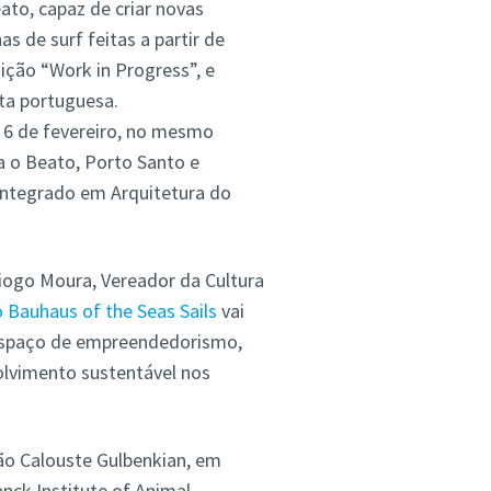
ato, capaz de criar novas
 de surf feitas a partir de
sição “Work in Progress”, e
sta portuguesa.
é 6 de fevereiro, no mesmo
a o Beato, Porto Santo e
Integrado em Arquitetura do
iogo Moura, Vereador da Cultura
 Bauhaus of the Seas Sails
vai
espaço de empreendedorismo,
olvimento sustentável nos
ão Calouste Gulbenkian, em
nck Institute of Animal