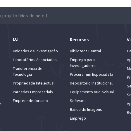
Arrancou projeto liderado pelo Técnico que procura um futuro mais saudável dos oceanos
I&I
Recursos
Vi
Unidades de Investigação
Biblioteca Central
Ca
Laboratórios Associados
Emprego para
Ap
Investigadores
Transferência de
Mo
Tecnologia
Procurar um Especialista
Pr
Propriedade Intelectual
Repositório Institucional
Se
Parcerias Empresariais
Equipamento Audiovisual
Se
Empreendedorismo
Software
e
Ap
Banco de Imagens
Re
Emprego