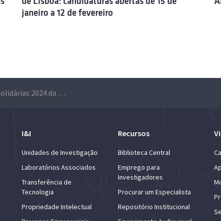
as
de Lisboa: candidaturas abertas de 15 de
A
janeiro a 12 de fevereiro
Bolsas Alumni Solidárias 2024 da Universidade de Lisboa: candidaturas abertas de 3 a 28 de fevereiro
I&I
Recursos
Vi
Unidades de Investigação
Biblioteca Central
Ca
Laboratórios Associados
Emprego para
Ap
Investigadores
Transferência de
Mo
Tecnologia
Procurar um Especialista
Pr
Propriedade Intelectual
Repositório Institucional
Se