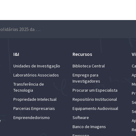
Bolsas Alumni Solidárias 2025 da Universidade de Lisboa: candidaturas abertas de 2 a 27 de fevereiro
I&I
Recursos
Vi
Unidades de Investigação
Biblioteca Central
Ca
Laboratórios Associados
Emprego para
Ap
Investigadores
Transferência de
Mo
Tecnologia
Procurar um Especialista
Pr
Propriedade Intelectual
Repositório Institucional
Se
Parcerias Empresariais
Equipamento Audiovisual
Se
Empreendedorismo
Software
e
Ap
Banco de Imagens
Re
Emprego