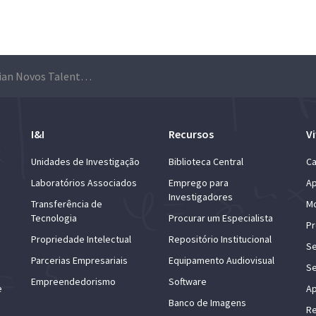
Bolsas Gulbenkian Novos Talentos com candidaturas abertas até 30 de setembro
I&I
Recursos
Vi
Unidades de Investigação
Biblioteca Central
Ca
Laboratórios Associados
Emprego para
Ap
Investigadores
Transferência de
Mo
Tecnologia
Procurar um Especialista
Pr
Propriedade Intelectual
Repositório Institucional
Se
Parcerias Empresariais
Equipamento Audiovisual
Se
Empreendedorismo
Software
e
Ap
Banco de Imagens
Re