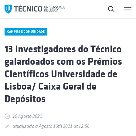
Saltar
Pesquisa
Me
para
o
conteúdo
CAMPUS E COMUNIDADE
13 Investigadores do Técnico
galardoados com os Prémios
Científicos Universidade de
Lisboa/ Caixa Geral de
Depósitos
10 Agosto 2021
atualizado a Agosto 16th 2021 at 12:56