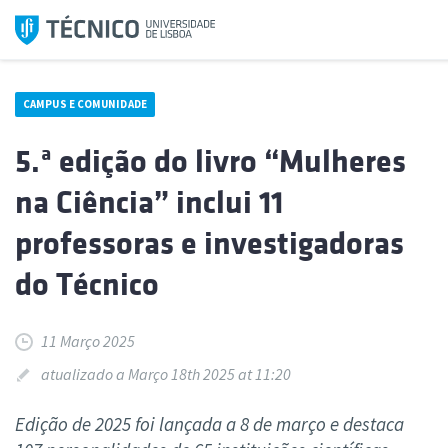
Saltar
para
o
conteúdo
CAMPUS E COMUNIDADE
5.ª edição do livro “Mulheres
na Ciência” inclui 11
professoras e investigadoras
do Técnico
11 Março 2025
atualizado a Março 18th 2025 at 11:20
Edição de 2025 foi lançada a 8 de março e destaca