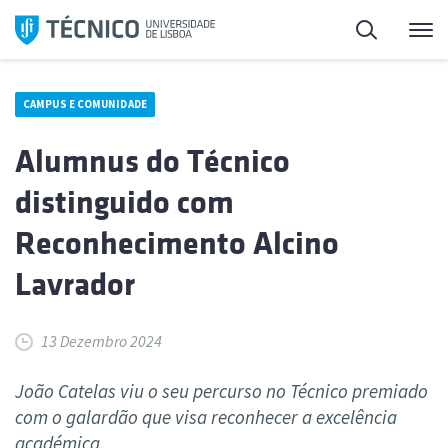
Saltar
Pesquisa
Me
para
o
conteúdo
CAMPUS E COMUNIDADE
Alumnus do Técnico
distinguido com
Reconhecimento Alcino
Lavrador
13 Dezembro 2024
João Catelas viu o seu percurso no Técnico premiado
com o galardão que visa reconhecer a excelência
académica.