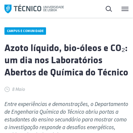
Saltar
Pesquisa
Me
para
o
conteúdo
CAMPUS E COMUNIDADE
Azoto líquido, bio-óleos e CO₂:
um dia nos Laboratórios
Abertos de Química do Técnico
8 Maio
Entre experiências e demonstrações, o Departamento
de Engenharia Química do Técnico abriu portas a
estudantes do ensino secundário para mostrar como
a investigação responde a desafios energéticos,