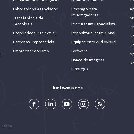
Laboratórios Associados
Emprego para
Ap
Investigadores
Transferência de
Mo
Tecnologia
Procurar um Especialista
Pr
Propriedade Intelectual
Repositório Institucional
Se
Parcerias Empresariais
Equipamento Audiovisual
Se
Empreendedorismo
Software
e
Ap
Banco de Imagens
Re
Emprego
Junte-se a nós
 Lisboa