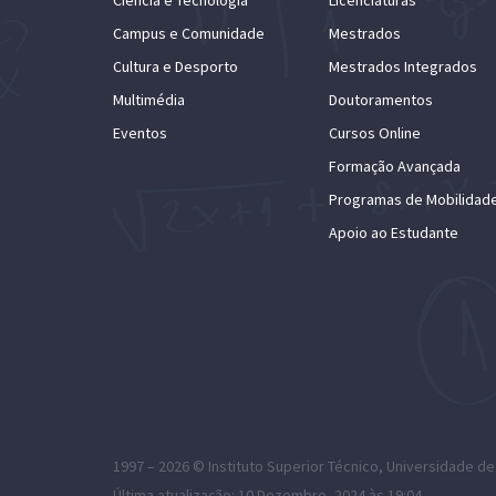
Campus e Comunidade
Mestrados
Cultura e Desporto
Mestrados Integrados
Multimédia
Doutoramentos
Eventos
Cursos Online
Formação Avançada
Programas de Mobilidad
Apoio ao Estudante
1997 – 2026 ©
Instituto Superior Técnico
,
Universidade de
Última atualização: 10 Dezembro, 2024 às 19:04