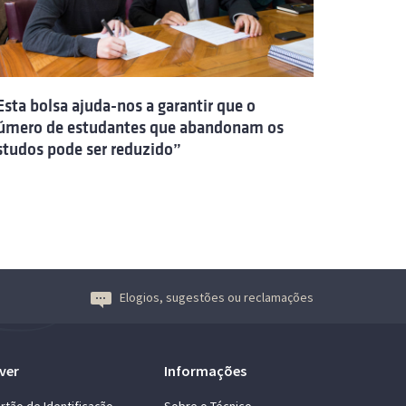
Esta bolsa ajuda-nos a garantir que o
úmero de estudantes que abandonam os
studos pode ser reduzido”
Elogios, sugestões ou reclamações
ver
Informações
rtão de Identificação
Sobre o Técnico