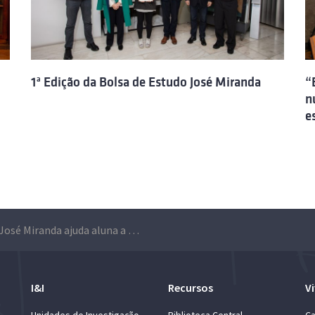
1ª Edição da Bolsa de Estudo José Miranda
“
n
e
Bolsa José Miranda ajuda aluna a chegar mais perto do “sonho de ser engenheira”
I&I
Recursos
Vi
Unidades de Investigação
Biblioteca Central
Ca