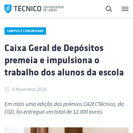
Saltar
Pesquisa
Me
para
o
conteúdo
CAMPUS E COMUNIDADE
Caixa Geral de Depósitos
premeia e impulsiona o
trabalho dos alunos da escola
6 Novembro 2018
Em mais uma edição dos prémios CA2ECTécnico, da
CGD, foi entregue um total de 12.000 euros.