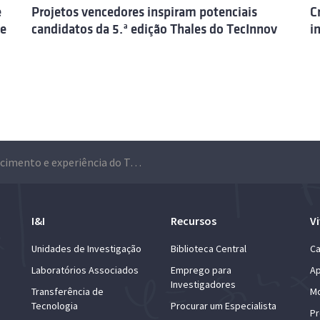
e
Projetos vencedores inspiram potenciais
C
de
candidatos da 5.ª edição Thales do TecInnov
i
Conhecimento e experiência do Técnico inspiram futuros empreendedores da EIA
I&I
Recursos
Vi
Unidades de Investigação
Biblioteca Central
Ca
Laboratórios Associados
Emprego para
Ap
Investigadores
Transferência de
Mo
Tecnologia
Procurar um Especialista
Pr