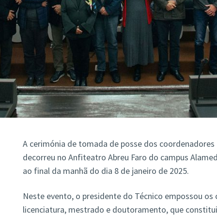
A cerimónia de tomada de posse dos coordenadores d
decorreu no Anfiteatro Abreu Faro do campus Alameda
ao final da manhã do dia 8 de janeiro de 2025.
Neste evento, o presidente do Técnico empossou os 
licenciatura, mestrado e doutoramento, que constitu