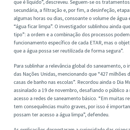
que é líquido”, descreveu. Seguem-se os tratamentos
secundária, a filtração e, por fim, a desinfeção, eta
algumas horas ou dias, consoante o volume de água e
“água ficar limpa”. O investigador sublinhou ainda q
tipo”: a ordem e a combinação dos processos podem 
funcionamento específico de cada ETAR, mas o objeti
que a água possa ser reutilizada de forma segura”.
Para sublinhar a relevância global do saneamento, o 
das Nações Unidas, mencionando que “427 milhões d
casas de banho nas escolas”. Recordou ainda o Dia M
assinalado a 19 de novembro, desafiando o público a 
acesso a redes de saneamento básico. “Em muitas re
tem consequências muito graves, por isso é importa
possam ter acesso a água limpa”, defendeu.
As explicações despertaram a curiosidade das crianç