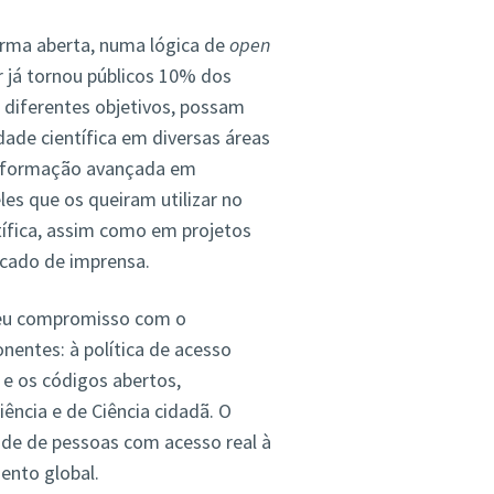
orma aberta, numa lógica de
open
 já tornou públicos 10% dos
 diferentes objetivos, possam
dade científica em diversas áreas
 à formação avançada em
s que os queiram utilizar no
tífica, assim como em projetos
icado de imprensa.
seu compromisso com o
nentes: à política de acesso
 e os códigos abertos,
ncia e de Ciência cidadã. O
ade de pessoas com acesso real à
ento global.