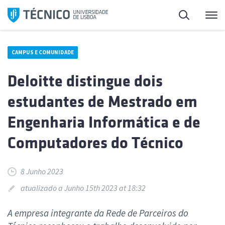
Saltar
Pesquisa
Me
para
o
conteúdo
CAMPUS E COMUNIDADE
Deloitte distingue dois
estudantes de Mestrado em
Engenharia Informática e de
Computadores do Técnico
8 Junho 2023
atualizado a Junho 15th 2023 at 18:32
A empresa integrante da Rede de Parceiros do