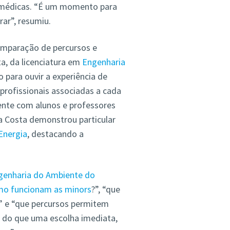
iomédicas. “É um momento para
rar”, resumiu.
omparação de percursos e
a, da licenciatura em
Engenharia
o para ouvir a experiência de
rofissionais associadas a cada
ente com alunos e professores
a Costa demonstrou particular
Energia
, destacando a
genharia do Ambiente do
o funcionam as
minors
?”, “que
” e “que percursos permitem
s do que uma escolha imediata,