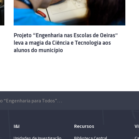
Projeto “Engenharia nas Escolas de Oeiras”
leva a magia da Ciência e Tecnologia aos
alunos do município
Projeto “Engenharia para Todos” já levou a ciência do Técnico a mais de mil pessoas
I&I
Recursos
Vi
Unidades de Investigação
Biblioteca Central
Ca