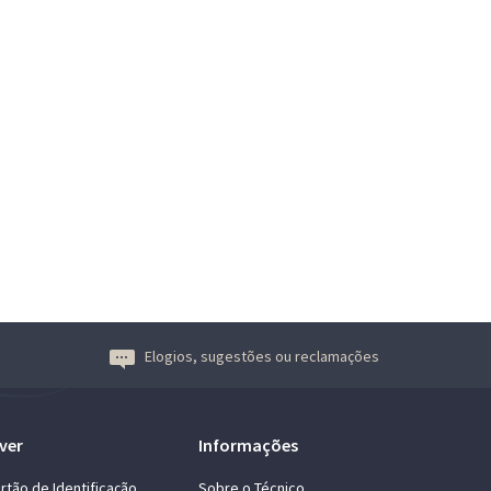
Elogios, sugestões ou reclamações
ver
Informações
rtão de Identificação
Sobre o Técnico