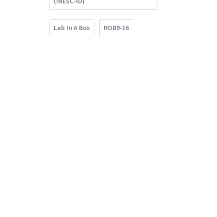
(INESC-ID)
Lab In A Box
ROB9-16