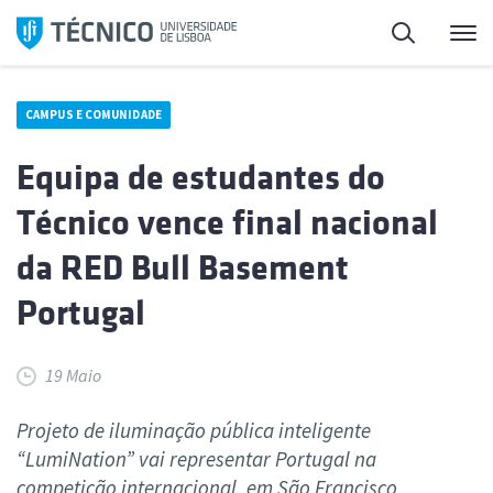
Saltar
Pesquisa
Me
para
o
conteúdo
CAMPUS E COMUNIDADE
Equipa de estudantes do
Técnico vence final nacional
da RED Bull Basement
Portugal
19 Maio
Projeto de iluminação pública inteligente
“LumiNation” vai representar Portugal na
competição internacional, em São Francisco.