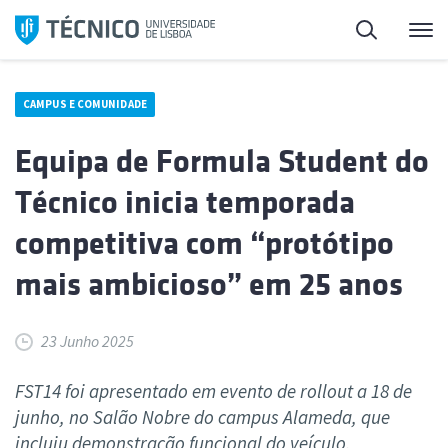
Saltar
Pesquisa
Me
para
o
conteúdo
CAMPUS E COMUNIDADE
Equipa de Formula Student do
Técnico inicia temporada
competitiva com “protótipo
mais ambicioso” em 25 anos
23 Junho 2025
FST14 foi apresentado em evento de rollout a 18 de
junho, no Salão Nobre do campus Alameda, que
incluiu demonstração funcional do veículo.