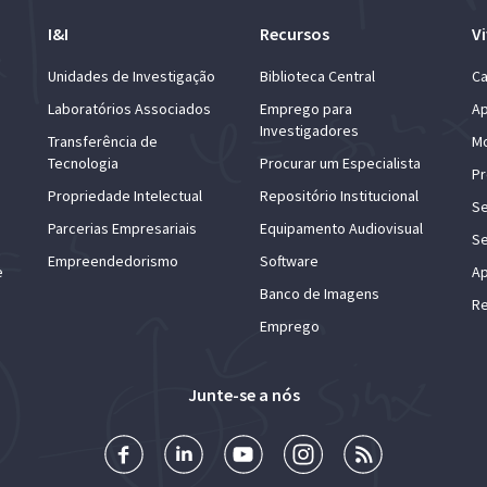
I&I
Recursos
Vi
Unidades de Investigação
Biblioteca Central
Ca
Laboratórios Associados
Emprego para
Ap
Investigadores
Transferência de
Mo
Tecnologia
Procurar um Especialista
Pr
Propriedade Intelectual
Repositório Institucional
Se
Parcerias Empresariais
Equipamento Audiovisual
Se
Empreendedorismo
Software
e
Ap
Banco de Imagens
Re
Emprego
Junte-se a nós