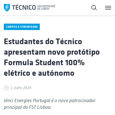
Saltar
Pesquisa
Me
para
o
conteúdo
CAMPUS E COMUNIDADE
Estudantes do Técnico
apresentam novo protótipo
Formula Student 100%
elétrico e autónomo
1 Julho 2024
Vinci Energies Portugal é o novo patrocinador
principal do FST Lisboa.