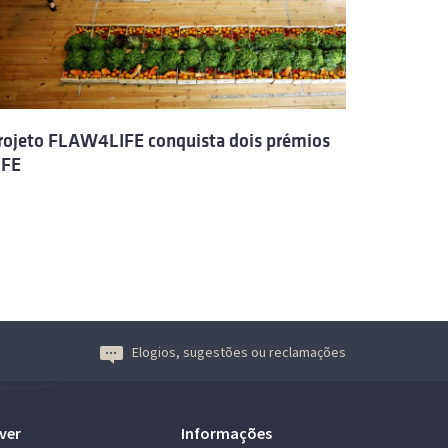
rojeto FLAW4LIFE conquista dois prémios
IFE
Elogios, sugestões ou reclamações
ver
Informações