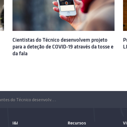
Cientistas do Técnico desenvolvem projeto
P
para a deteção de COVID-19 através da tosse e
L
da fala
Estudantes do Técnico desenvolvem linha de montagem com dois braços robóticos como projeto de fim de curso
I&I
Recursos
Vi