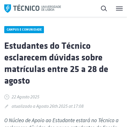
Saltar
Pesquisa
Me
para
o
conteúdo
CAMPUS E COMUNIDADE
Estudantes do Técnico
esclarecem dúvidas sobre
matrículas entre 25 a 28 de
agosto
22 Agosto 2025
atualizado a Agosto 26th 2025 at 17:08
O Núcleo de Apoio ao Estudante estará no Técnico a