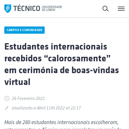
Saltar
Pesquisa
Me
para
o
conteúdo
CAMPUS E COMUNIDADE
Estudantes internacionais
recebidos “calorosamente”
em cerimónia de boas-vindas
virtual
26 Fevereiro 2021
atualizado a Abril 11th 2022 at 22:17
Mais de 280 estudantes internacionais escolheram,