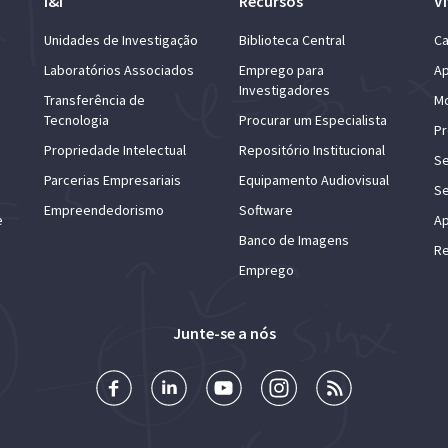
I&I
Recursos
Vi
Unidades de Investigação
Biblioteca Central
Ca
Laboratórios Associados
Emprego para
Ap
Investigadores
Transferência de
Mo
Tecnologia
Procurar um Especialista
Pr
Propriedade Intelectual
Repositório Institucional
Se
Parcerias Empresariais
Equipamento Audiovisual
Se
Empreendedorismo
Software
e
Ap
Banco de Imagens
Re
Emprego
Junte-se a nós