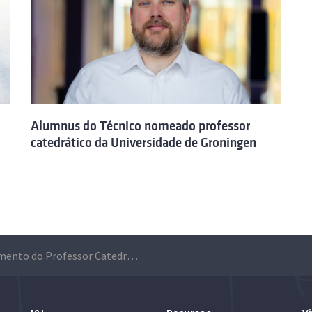
Alumnus do Técnico nomeado professor
catedrático da Universidade de Groningen
Falecimento do Professor Catedrático Distinto do Técnico Amílcar Sernadas