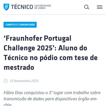
Saltar
Pesquisa
Me
para
o
conteúdo
CAMPUS E COMUNIDADE
‘Fraunhofer Portugal
Challenge 2025’: Aluno do
Técnico no pódio com tese de
mestrado
10 Novembro 2025
Fábio Dias conquistou o 3º lugar com trabalho sobre
transmissão de dados para dispositivos órgão-em-
chip.