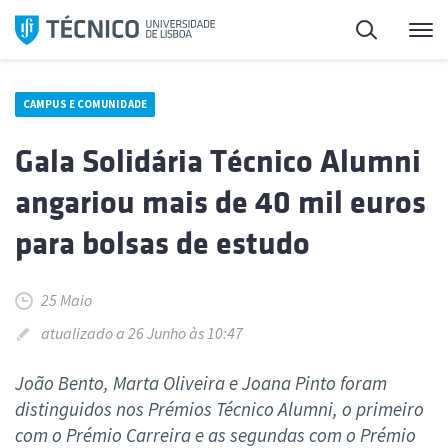
Saltar
Pesquisa
Me
para
o
conteúdo
CAMPUS E COMUNIDADE
Gala Solidária Técnico Alumni
angariou mais de 40 mil euros
para bolsas de estudo
25 Maio
atualizado a 26 Junho às 10:47
João Bento, Marta Oliveira e Joana Pinto foram
distinguidos nos Prémios Técnico Alumni, o primeiro
com o Prémio Carreira e as segundas com o Prémio