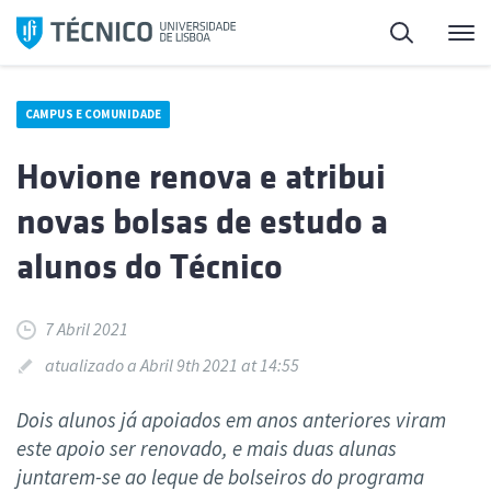
Saltar
Pesquisa
Me
para
o
conteúdo
CAMPUS E COMUNIDADE
Hovione renova e atribui
novas bolsas de estudo a
alunos do Técnico
7 Abril 2021
atualizado a Abril 9th 2021 at 14:55
Dois alunos já apoiados em anos anteriores viram
este apoio ser renovado, e mais duas alunas
juntarem-se ao leque de bolseiros do programa