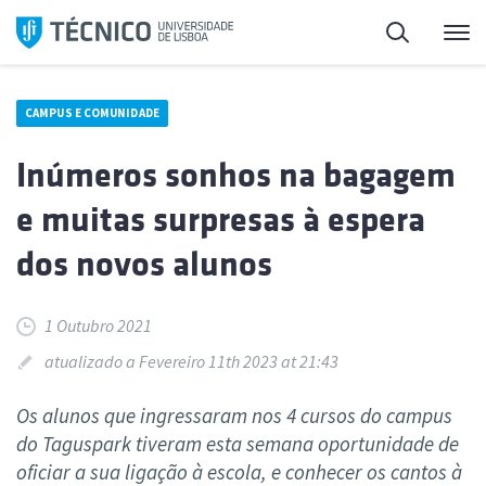
Saltar
Pesquisa
Me
para
o
conteúdo
CAMPUS E COMUNIDADE
Inúmeros sonhos na bagagem
e muitas surpresas à espera
dos novos alunos
1 Outubro 2021
atualizado a Fevereiro 11th 2023 at 21:43
Os alunos que ingressaram nos 4 cursos do campus
do Taguspark tiveram esta semana oportunidade de
oficiar a sua ligação à escola, e conhecer os cantos à