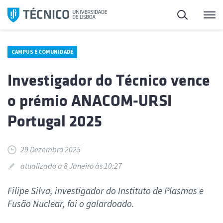
Saltar
Pesquisa
Me
para
o
conteúdo
CAMPUS E COMUNIDADE
Investigador do Técnico vence
o prémio ANACOM-URSI
Portugal 2025
29 Dezembro 2025
atualizado a 8 Janeiro às 10:27
Filipe Silva, investigador do Instituto de Plasmas e
Fusão Nuclear, foi o galardoado.