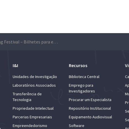
Landing Festival – Bilhetes para estudantes do Técnico
I&I
Recursos
Vi
Unidades de Investigação
Biblioteca Central
Ca
Laboratórios Associados
Emprego para
Ap
Investigadores
Transferência de
Mo
Tecnologia
Procurar um Especialista
Pr
Propriedade Intelectual
Repositório Institucional
Se
Parcerias Empresariais
Equipamento Audiovisual
Se
Empreendedorismo
Software
e
Ap